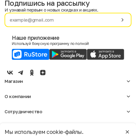
Подпишись на рассылку
И узнавай первым о новых скидках и акциях.
Имя
Фамилия
Наше приложение
Используй бонусную программу по полной!
E-mail
Пол
Мужской
Женский
Магазин
Согласие на получение чеков по электронной почте
Женское
О компании
Мужское
Аксессуары
О нас
Детское
Сотрудничество
Отзывы
Блог
Оптовикам
Вакансии
Помощь
Москва
Арендодателям
Магазины
Мы используем cookie-файлы.
Реклама