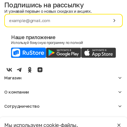
Подпишись на рассылку
И узнавай первым о новых скидках и акциях.
Имя
Фамилия
Наше приложение
Используй бонусную программу по полной!
E-mail
Пол
Мужской
Женский
Магазин
Согласие на получение чеков по электронной почте
Женское
О компании
Мужское
Аксессуары
О нас
Детское
Сотрудничество
Отзывы
Блог
Оптовикам
Вакансии
Помощь
Москва
Арендодателям
Магазины
Мы используем cookie-файлы.
Реклама