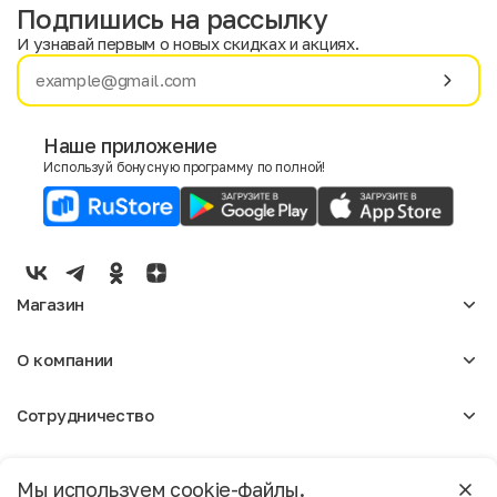
Подпишись на рассылку
И узнавай первым о новых скидках и акциях.
Имя
Фамилия
Наше приложение
Используй бонусную программу по полной!
E-mail
Пол
Мужской
Женский
Магазин
Согласие на получение чеков по электронной почте
Женское
О компании
Мужское
Аксессуары
О нас
Детское
Сотрудничество
Отзывы
Блог
Оптовикам
Вакансии
Помощь
Москва
Арендодателям
Магазины
Мы используем cookie-файлы.
Реклама