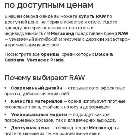
по доступным ценам
В нашем секонд-хенде вы можете
купить RAW
по
доступной цене, не теряя в качестве и стиле. Ищете
одежду, которая подчеркнет ваш стиль и
индивидуальность? В
Мегахенд
представлен бренд
RAW
— узнаваемый английский streetwear с дерзким характером
и премиальным качеством.
Посмотрите все
бренды
, среди которых
Dolce &
Gabbana
,
Versace
и
Prada
.
Почему выбирают RAW
Современный дизайн
— стильные лого, эффектные
принты, урбанистический вайб.
Качество материалов
— бренд использует плотные
хлопковые ткани, стойкие к износу и деформации.
Универсальные модели
— подойдут как для
повседневных образов, так и для вечерних выходов.
Доступная цена
— в секонд-хенде
Мегахенд
вы
платите меньше за те же оригинальные вещи.