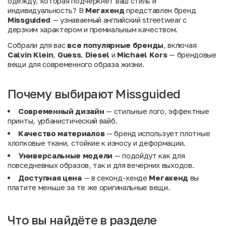
одежду, которая подчеркнет ваш стиль и
индивидуальность? В
Мегахенд
представлен бренд
Missguided
— узнаваемый английский streetwear с
дерзким характером и премиальным качеством.
Собрали для вас
все популярные бренды
, включая
Calvin Klein
,
Guess
,
Diesel
и
Michael Kors
— брендовые
вещи для современного образа жизни.
Почему выбирают Missguided
Современный дизайн
— стильные лого, эффектные
принты, урбанистический вайб.
Качество материалов
— бренд использует плотные
хлопковые ткани, стойкие к износу и деформации.
Универсальные модели
— подойдут как для
повседневных образов, так и для вечерних выходов.
Доступная цена
— в секонд-хенде
Мегахенд
вы
платите меньше за те же оригинальные вещи.
Что вы найдёте в разделе