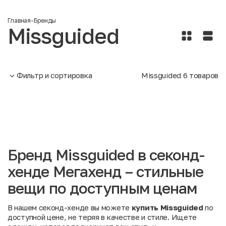
Главная
-
Бренды
Missguided
Фильтр и сортировка
Missguided
6
товаров
Бренд Missguided в секонд-
хенде Мегахенд – стильные
вещи по доступным ценам
В нашем секонд-хенде вы можете
купить Missguided
по
доступной цене, не теряя в качестве и стиле. Ищете