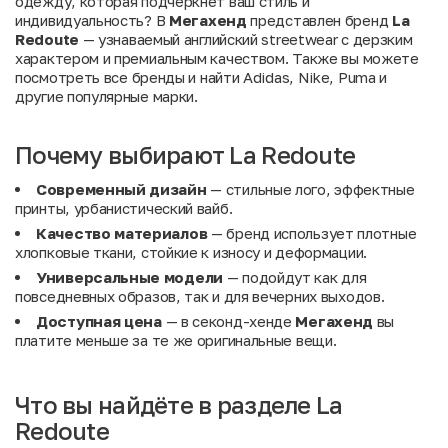
одежду, которая подчеркнет ваш стиль и
индивидуальность? В
Мегахенд
представлен бренд
La
Redoute
— узнаваемый английский streetwear с дерзким
характером и премиальным качеством. Также вы можете
посмотреть
все бренды
и найти
Adidas
,
Nike
,
Puma
и
другие популярные марки.
Почему выбирают La Redoute
Современный дизайн
— стильные лого, эффектные
принты, урбанистический вайб.
Качество материалов
— бренд использует плотные
хлопковые ткани, стойкие к износу и деформации.
Универсальные модели
— подойдут как для
повседневных образов, так и для вечерних выходов.
Доступная цена
— в секонд-хенде
Мегахенд
вы
платите меньше за те же оригинальные вещи.
Что вы найдёте в разделе La
Redoute